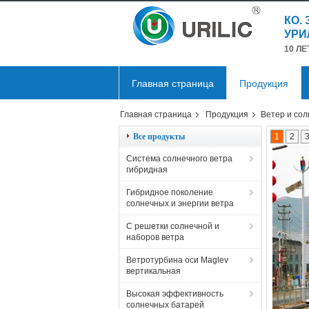
КО.
УРИ
10 Л
Главная страница
Продукция
Главная страница
Продукция
Ветер и сол
Все продукты
1
2
Система солнечного ветра
гибридная
Гибридное поколение
солнечных и энергии ветра
С решетки солнечной и
наборов ветра
Ветротурбина оси Maglev
вертикальная
Высокая эффективность
солнечных батарей