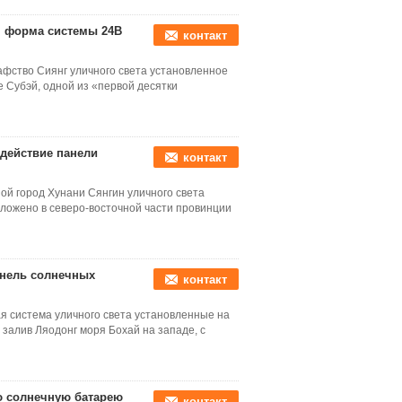
я форма системы 24В
контакт
афство Сиянг уличного света установленное
 Субэй, одной из «первой десятки
 действие панели
контакт
ой город Хунани Сянгин уличного света
ложено в северо-восточной части провинции
анель солнечных
контакт
я система уличного света установленные на
 залив Ляодонг моря Бохай на западе, с
ю солнечную батарею
контакт