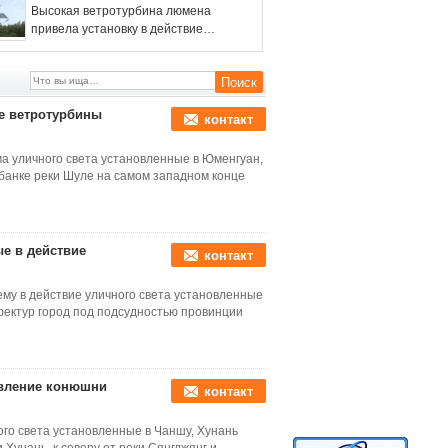
уличного света
Высокая ветротурбина люмена
привела установку в действие
панели солнечных батарей уличных
светов 160В легкую
е ветротурбины
контакт
а уличного света установленные в Юменгуан,
банке реки Шуле на самом западном конце
е в действие
контакт
му в действие уличного света установленные
ефектур город под подсудностью провинции
авление конюшни
контакт
ого света установленные в Чаншу, Хунань