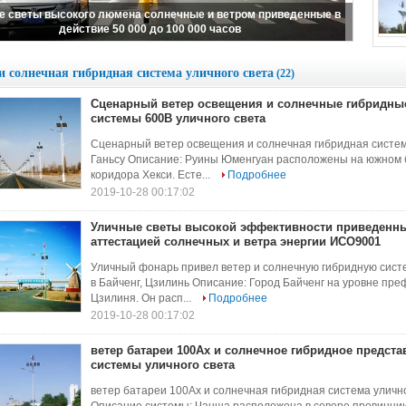
зопасности 80В и солнечные гибридные ветротурбины системы
600В уличного света
и солнечная гибридная система уличного света
(22)
Сценарный ветер освещения и солнечные гибридны
системы 600В уличного света
Сценарный ветер освещения и солнечная гибридная систем
Ганьсу Описание: Руины Юменгуан расположены на южном 
коридора Хекси. Есте...
Подробнее
2019-10-28 00:17:02
Уличные светы высокой эффективности приведенны
аттестацией солнечных и ветра энергии ИСО9001
Уличный фонарь привел ветер и солнечную гибридную систе
в Байченг, Цзилинь Описание: Город Байченг на уровне пр
Цзилиня. Он расп...
Подробнее
2019-10-28 00:17:02
ветер батареи 100Ах и солнечное гибридное предст
системы уличного света
ветер батареи 100Ах и солнечная гибридная система уличн