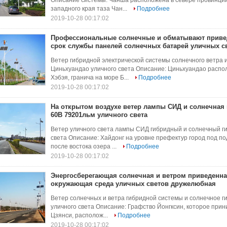
Описание системы: Чанша расположена в севере провинции Х
западного края таза Чан...
Подробнее
2019-10-28 00:17:02
Профессиональные солнечные и обматывают приве
срок службы панелей солнечных батарей уличных с
Ветер гибридной электрической системы солнечного ветра 
Циньхуандао уличного света Описание: Циньхуандао распо
Хэбэя, гранича на море Б...
Подробнее
2019-10-28 00:17:02
На открытом воздухе ветер лампы СИД и солнечная 
60В 79201льм уличного света
Ветер уличного света лампы СИД гибридный и солнечный г
света Описание: Хайдонг на уровне префектур город под п
после востока озера ...
Подробнее
2019-10-28 00:17:02
Энергосберегающая солнечная и ветром приведенна
окружающая среда уличных светов дружелюбная
Ветер солнечных и ветра гибридной системы и солнечное г
уличного света Описание: Графство Йонгксин, которое прин
Цзянси, располож...
Подробнее
2019-10-28 00:17:02