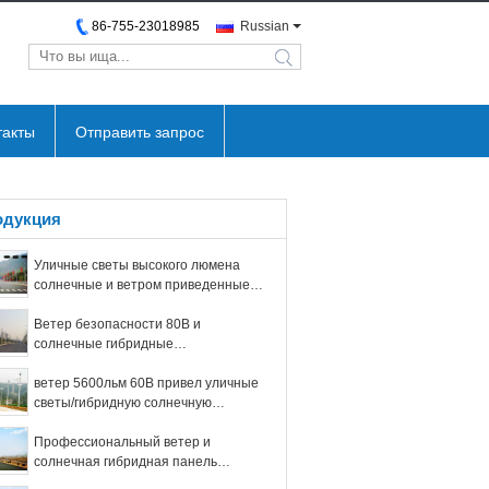
86-755-23018985
Russian
search
такты
Отправить запрос
одукция
Уличные светы высокого люмена
солнечные и ветром приведенные в
действие 50 000 до 100 000 часов
Ветер безопасности 80В и
солнечные гибридные
ветротурбины системы 600В
уличного света
ветер 5600льм 60В привел уличные
светы/гибридную солнечную
батарею в действие уличного света
свинцовокислотную
Профессиональный ветер и
солнечная гибридная панель
солнечных батарей системы 80В