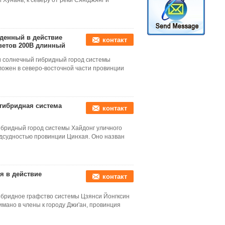
унань, к северу от реки Сянгджянг и
денный в действие
контакт
ветов 200В длинный
и солнечный гибридный город системы
ложен в северо-восточной части провинции
гибридная система
контакт
ибридный город системы Хайдонг уличного
одсудностью провинции Цинхая. Оно назван
я в действие
контакт
ибридное графство системы Цзянси Йонгксин
имано в члены к городу Джи'ан, провинция