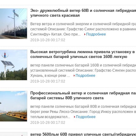
Эко- дружелюбный ветер 60В и солнечная гибридна
уличного света красивая
Ветер ветра и солнечной энергии и солнечной гибридной гр
системой Описание: Графство Сиянг расположено в равнине
Синтянфу» Китая. Оно при...
Подробнее
2019-10-28 00:17:02
Высокая ветротурбина люмена привела установку в
солнечных батарей уличных светов 160В легкую
ветер панели солнечных батарей 160В и солнечной гибридн
установленный системой Описание: Графство Сянгин распо
Хунань, в конце реки ...
Подробнее
2019-10-28 00:17:02
Профессиональный ветер и солнечная гибридная п
батарей системы 80В уличного света
ветер панели солнечных батарей 80В и солнечная гибридна
берег реки Рекы Ляохэ Описание: Город Инкоу расположен в
теплым воздержател...
Подробнее
2019-10-28 00:17:02
ветер 5600льм 60В привел уличные светы/гибридну