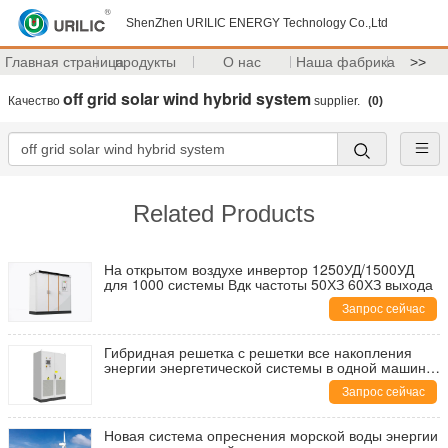
ShenZhen URILIC ENERGY Technology Co.,Ltd
Главная страница
продукты
О нас
Наша фабрика
>>
off grid solar wind hybrid system
Качество
supplier.
(0)
Related Products
На открытом воздухе инвертор 1250УД/1500УД
для 1000 системы Вдк частоты 50ХЗ 60ХЗ выхода
Запрос сейчас
Гибридная решетка с решетки все накопления
энергии энергетической системы в одной машине
У-ХЭС30-150
Запрос сейчас
Новая система опреснения морской воды энергии