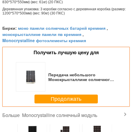
830*570*550мм) (вес: 61кг) (20 ПКС)
Деревянная упаковка: 3 коробки согласно с деревянная коробка (размер:
1200*570*500мм) (вес: 90кг) (30 ПКС)
моно панели солнечных батарей кремния
Бирки:
,
монокрысталлине панели пв кремния
,
Monocrystalline фотоэлементы кремния
Получить лучшую цену для
Передача небольшого
Монокрысталлине солнечного
модуля 25В высокая закалила
стекло ИП65
Продолжать
Monocrystalline солнечный модуль
Больше