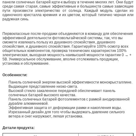
панели солнечных батарей идти-к выбору в течение многих лет. Они будут
среди самая старая, самые эффективные и большинств самые зависящие
пути произвести электричество от солнца. Каждый модуль сделан из
одиночного кристалла кремния и их цветом, который типично черная или
радужная синь.
Первоклассные после-продажи объединяются в команду для обеспечения
эффективной деятельности фотовольтайческой системы, так, что вы
сможете извлекать пользу из душевного спокойствия, душевного
спокойствия, и душевного спокойствия. Гарантируйте 100% осмотр всех
общительных компонентов, проверка технических характеристик 100%
электрическая, выходная мощность наивысшей мощности гарантии 0 → +
5В. Универсальное обслуживание, вполне отслеживать продукции,
установка и обслуживание.
Особенности:
Панель солнечной энергии высокой эффективности монокрысталлине.
Выдающее представление низко-света.
Высокой стекло закаленное передачей обеспечивает панель
солнечных батарей высокого качества.
Панель солнечных батарей фотоэлементов с рамкой анодированной
дурабле алюминиевой.
Эффективная защита от деформации рамки и накопления воды.
Изрезанный дизайн для того чтобы выдержать давление сильного
ветера и снег нагружают, легкая установка.
Детали продукта: