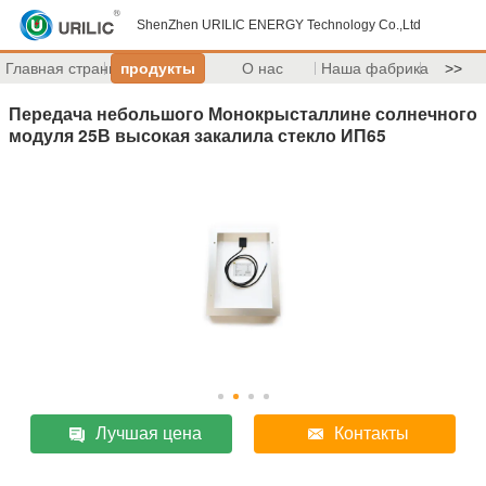
ShenZhen URILIC ENERGY Technology Co.,Ltd
Главная страница
продукты
О нас
Наша фабрика
>>
Передача небольшого Монокрысталлине солнечного
модуля 25В высокая закалила стекло ИП65
Лучшая цена
Контакты