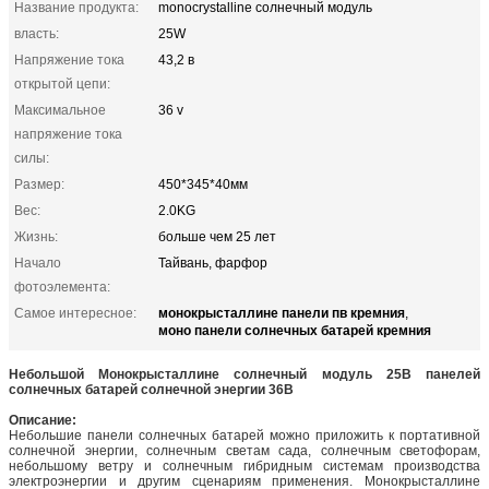
Название продукта:
monocrystalline солнечный модуль
власть:
25W
Напряжение тока
43,2 в
открытой цепи:
Максимальное
36 v
напряжение тока
силы:
Размер:
450*345*40мм
Вес:
2.0KG
Жизнь:
больше чем 25 лет
Начало
Тайвань, фарфор
фотоэлемента:
монокрысталлине панели пв кремния
Самое интересное:
,
моно панели солнечных батарей кремния
Небольшой Монокрысталлине солнечный модуль 25В панелей
солнечных батарей солнечной энергии 36В
Описание:
Небольшие панели солнечных батарей можно приложить к портативной
солнечной энергии, солнечным светам сада, солнечным светофорам,
небольшому ветру и солнечным гибридным системам производства
электроэнергии и другим сценариям применения. Монокрысталлине