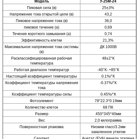
Модель
У-25М-24
Пиковая сила (в)
25±3%
Напряжение тока открытой цепи (в)
43,2
Пиковое напряжение тока (в)
36,0
пиковое течение (а)
0,69
Течение короткого замыкания (а)
0,74
Эффективность клетки
21,3%
Максимальное напряжение тока системы
ДК 1000В
(в)
Расклассифицированная рабочая
48±2°К
температура
Работая диапазон температур
-40°К- +85°К
Настоящий коэффициент температуры
0.1%/°К
Коэффициент температуры напряжения
-0.37%/°К
тока
Коэффициент температуры силы
0.45%/°К
Фотоэлемент
78*22.3*0.19мм
Количество клеток
68 ПК
Размер
450*345*40мм
Вес
2,0 килограмма
Поверхностная упаковка
Низким гласс/3.2мм
закаленное утюгом
Сеалант
Ацетат (EVA) винила этилена