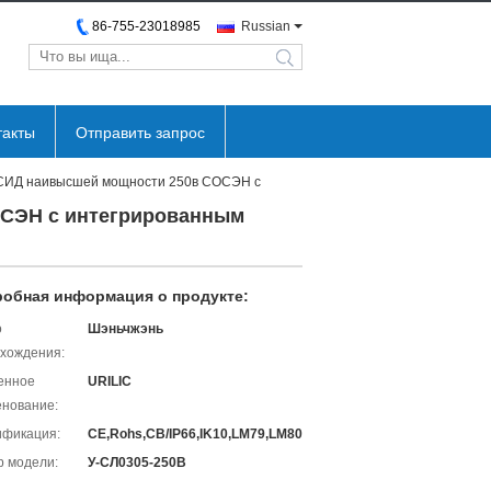
86-755-23018985
Russian
такты
Отправить запрос
 СИД наивысшей мощности 250в СОСЭН с
ОСЭН с интегрированным
обная информация о продукте:
о
Шэньчжэнь
хождения:
енное
URILIC
нование:
ификация:
CE,Rohs,CB/IP66,IK10,LM79,LM80
 модели:
У-СЛ0305-250В