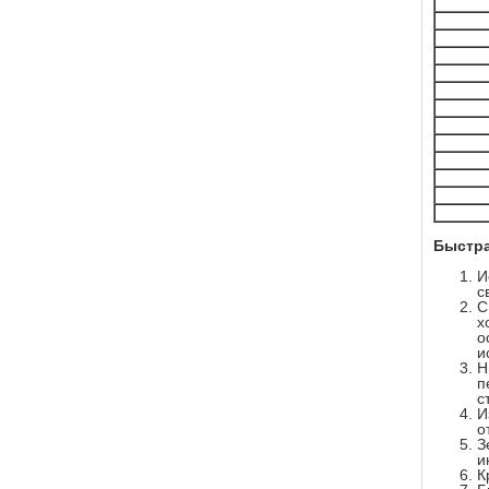
Быстра
И
с
С
х
о
и
Н
п
с
И
о
З
и
К