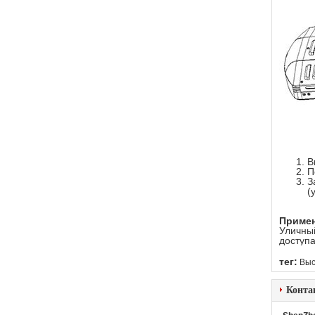
В
П
З
(
Примен
Уличный
доступа
тег:
Выс
Конта