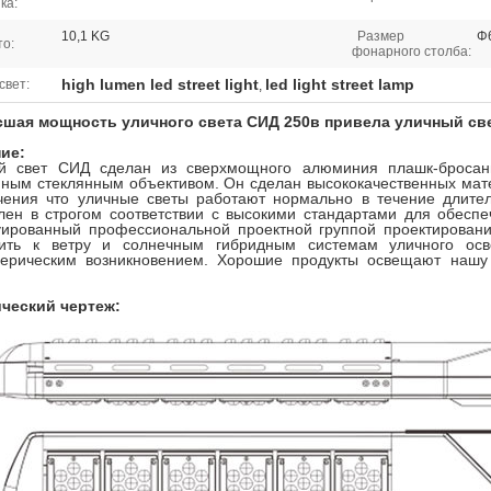
ка:
10,1 KG
Размер
Φ
то:
фонарного столба:
high lumen led street light
led light street lamp
свет:
,
шая мощность уличного света СИД 250в привела уличный св
ие:
й свет СИД сделан из сверхмощного алюминия плашк-бросан
нным стеклянным объективом. Он сделан высококачественных ма
чения что уличные светы работают нормально в течение длите
влен в строгом соответствии с высокими стандартами для обесп
уированный профессиональной проектной группой проектирован
ить к ветру и солнечным гибридным системам уличного ос
ерическим возникновением. Хорошие продукты освещают нашу 
ческий чертеж: