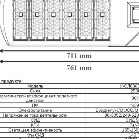
 продукта:
Модель
У-СЛ030
Сила
250
ергетический коэффициент полезного
90
действия
ПФ
>0,
Электропитание
Бридгелукс/МОСО/
Напряжение тока деятельности
90-305В/249-528
СИД
СИД 5
КРИ
Ра>
Светящая эффективность
155-160
Кты СИД
140 