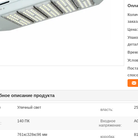
Опла
Коли
заказ
Цена:
Упак
детал
Время
Услов
Пост
спосо
ное описание продукта
е
Уличный свет
2
власть:
140 ПК
Входное
A
:
напряжение:
761кс328кс96 мм
81
коробка: