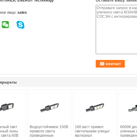
Оставьте вашу заявк
en URILIC ENERGY Technology
ное лицо:
sales
 продукты
елый свет
Водоустойчивое 150В
180 ватт привел
6000К де
нный зоны
привело света
светильники улицы/
уличные 
 света 60В
приведенные
материал
приведен