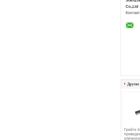
ShenZh
Co.,Ltd
Контакт
Другие
Грейте б
приведе
уличного