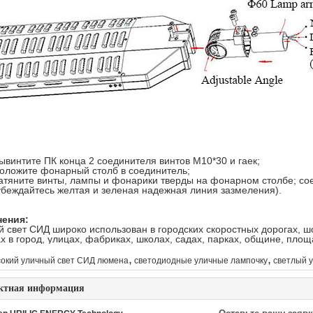
ывинтите ПК конца 2 соединителя винтов М10*30 и гаек;
оложите фонарный столб в соединитель;
атяните винты, лампы и фонарики тверды на фонарном столбе; со
убеждайтесь желтая и зеленая надежная линия зазмеления).
ения:
 свет СИД широко использован в городских скоростных дорогах, шо
х в город, улицах, фабриках, школах, садах, парках, общине, пло
,
,
окий уличный свет СИД люмена
светодиодные уличные лампочку
светлый 
ктная информация