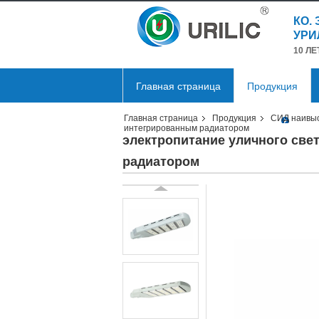
КО.
УРИ
10 Л
Главная страница
Продукция
Главная страница
Продукция
СИД наивыс
интегрированным радиатором
электропитание уличного св
радиатором