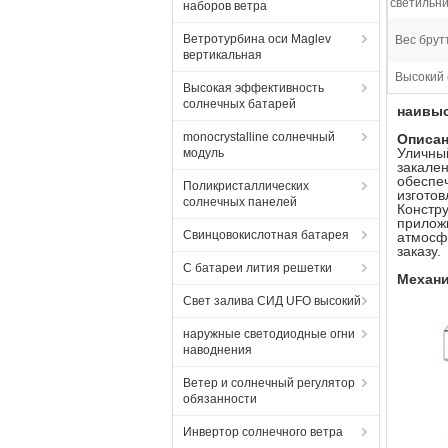
светильни
наборов ветра
Ветротурбина оси Maglev
Вес брут
вертикальная
Высокий 
Высокая эффективность
солнечных батарей
наивыс
monocrystalline солнечный
Описан
Уличны
модуль
закале
обеспе
Поликристаллических
изгото
солнечных панелей
Констр
прилож
Свинцовокислотная батарея
атмосф
заказу.
С батареи лития решетки
Механи
Свет залива СИД UFO высокий
наружные светодиодные огни
наводнения
Ветер и солнечный регулятор
обязанности
Инвертор солнечного ветра