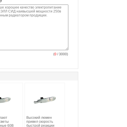
у
(
0
/ 3000)
лают
Высокий люмен
светы
привел скорость
ные 60В
быстрой реакции