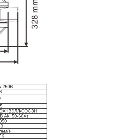
5-250В
В
%
95
МЭАНВЭЛЛ/СОСЭН
В АК, 50-60Хз
050
70
льм/в
ПК