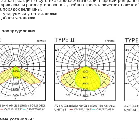
ыстрая реакция, отсутствие стробоскопической; широкий ряд рабоч
арик лампы расквартирован в 2 двойных кристаллических пакетах
а порядок величины.
егулируемый угол установки.
добная установка.
 распределения:
мма установки: