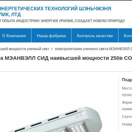
 ЭНЕРГЕТИЧЕСКИХ ТЕХНОЛОГИЙ ШЭНЬЧЖЭНЯ
ЛИК, ЛТД
ЕТ ОПЫТА ИНДУСТРИИ! ЭНЕРГИЯ УРИЛИК, СОЗДАЕТ НОВУЮ ПРИРОДУ
О Компании
Наша фабрика
Контроль качества
Кон
шей мощности уличный свет
электропитание уличного света МЭАНВЭЛЛ
ета МЭАНВЭЛЛ СИД наивысшей мощности 250в С
Подр
Мест
проис
Фирм
наиме
Серт
Номер