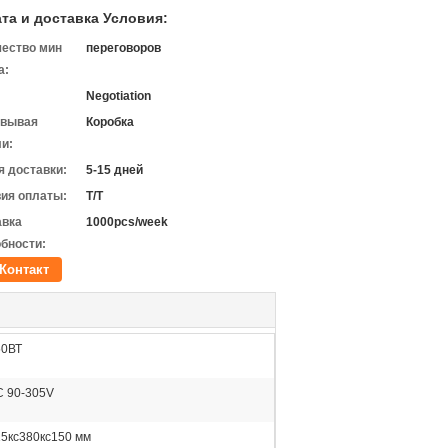
та и доставка Условия:
чество мин
переговоров
а:
Negotiation
овывая
Коробка
и:
 доставки:
5-15 дней
ия оплаты:
T/T
авка
1000pcs/week
бности:
Контакт
50ВТ
C 90-305V
5кс380кс150 мм