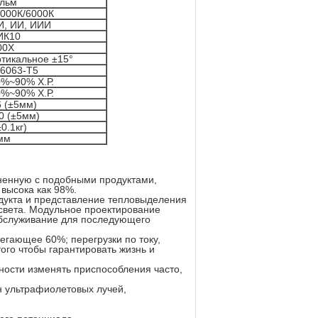
 льм
5000К/6000К
И, ИИ, ИИИ
ИК10
00Х
ртикальное ±15°
6063-Т5
%~90% Х.Р.
%~90% Х.Р.
6 (±5мм)
0 (±5мм)
±0.1кг)
мм
ненную с подобными продуктами,
 высока как 98%.
дукта и представление тепловыделения
света. Модульное проектирование
обслуживание для последующего
егающее 60%; перегрузки по току,
го чтобы гарантировать жизнь и
ности изменять приспособления часто,
н ультрафиолетовых лучей,