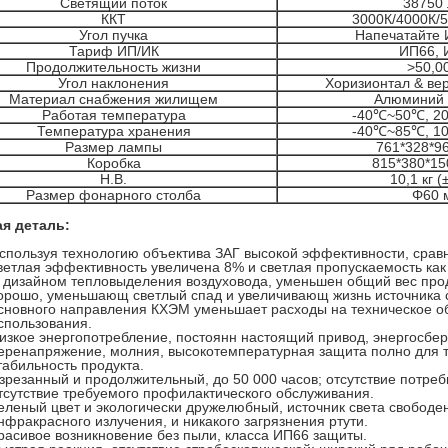
Светящий поток
38750
ККТ
3000К/4000К/
Угол пучка
Напечатайте 
Тариф ИП/ИК
ИП66, 
Продолжительность жизни
>50,0
Угол наклонения
Хоризионтал & ве
Материал снабжения жилищем
Алюминий 
Работая температура
-40℃~50℃, 20
Температура хранения
-40℃~85℃, 10
Размер лампы
761*328*9
Коробка
815*380*15
Н.В.
10,1 кг (
Размер фонарного столба
Φ60 
я деталь:
спользуя технологию объектива ЗАГ высокой эффективности, срав
ветлая эффективность увеличена 8% и светлая пропускаемость как
 дизайном тепловыделения воздуховода, уменьшен общий вес про
орошо, уменьшающ светлый спад и увеличивающ жизнь источника 
сновного направления КХЭМ уменьшает расходы на техническое 
спользования.
изкое энергопотребление, постоянн настоящий привод, энергосбер
еренапряжение, молния, высокотемпературная защита полно для то
табильность продукта.
зрезанный и продолжительный, до 50 000 часов; отсутствие потреб
тсутствие требуемого профилактического обслуживания.
еленый цвет и экологически дружелюбный, источник света свободе
нфракрасного излучения, и никакого загрязнения ртути.
расивое возникновение без пыли, класса ИП66 защиты.