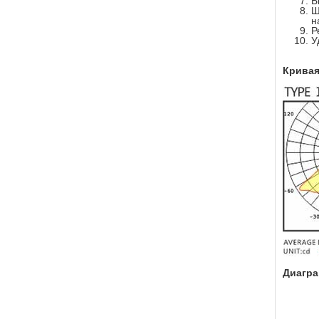
Б
Ш
н
Р
У
Кривая
Диагра