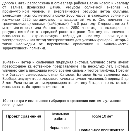
Дорога Син'ан расположена в юго-западе района Бао'ан нового и к западу
от залива Шэньчжэня Дачан. Ресурсы солнечной энергии на
промежуточном уровне, и энергетические ресурсы ветра обильны.
Ежегодные часы солнечности около 2060 часов, и ежегодное солнечное
излучение 5225 мегаджоулес на квадратный метр. Оно повлиян на
тропическими циклонами (тайфунами) 4 к 5 раз году. Скорость ветра 3
метров/во-вторых или больше около 2850 часов/год, и всесторонние
ресурсы ветра/света в средней ранге в стране. Поэтому, она возможна
использовать ветр-солнечную гибридную систему производства
электроэнергии как метод электропитания для уличных фонарей, который
также необходим от перспективы ориентации и экономической
эффективности политики.
10-летний ветер и солнечная гибридная система уличного света имеют
превосходное качественное представление. На несколько лет, система
уличного света проходила много времен сильных тестов тайфуна. Потому
что батарея свинцовокислотная батарея. Батарея была заменена раз.
Вообще, аккумуляторы хорошего качества имеют жизненный период 5 до
8 лет. Если вы хотите модернизировать систему батареи, то вы можете
использовать батарею лития вместо.
10 лет ветра и солнечного гибридного сравнения системы уличного
освещения:
Начальная
Проект сравнения
После 10 лет
работа
Нормальное
Нормальное производство