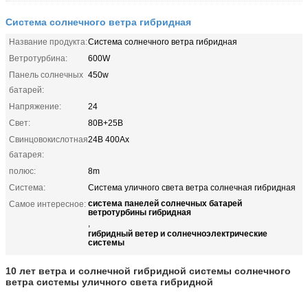
Система солнечного ветра гибридная
Название продукта:
Система солнечного ветра гибридная
Ветротурбина:
600W
Панель солнечных
450w
батарей:
Напряжение:
24
Свет:
80В+25В
Свинцовокислотная
24В 400Ах
батарея:
полюс:
8m
Система:
Система уличного света ветра солнечная гибридная
система панелей солнечных батарей
Самое интересное:
ветротурбины гибридная
,
гибридный ветер и солнечноэлектрические
системы
10 лет ветра и солнечной гибридной системы солнечного
ветра системы уличного света гибридной