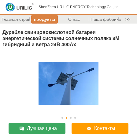
ShenZhen URILIC ENERGY Technology Co.,Ltd
Главная страница
продукты
О нас
Наша фабрика
>>
Дурабле свинцовокислотной батареи
энергетической системы солнечных поляка 8М
гибридный и ветра 24В 400Ах
Лучшая цена
Контакты