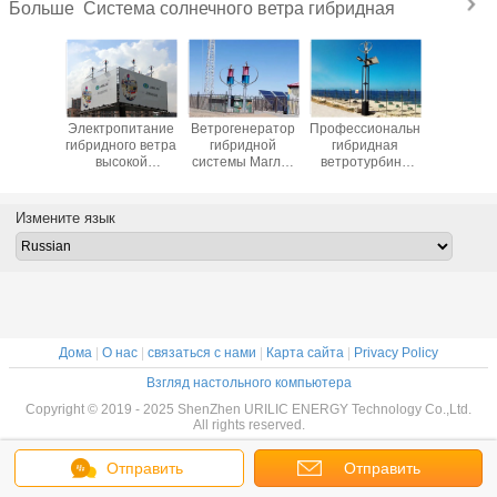
Система солнечного ветра гибридная
Больше
Профессиональная
одобренный ИЭК
Высокотехнологичная
Мобильная
Э
гибридная
дизайна
комбинация
система 48В
ги
ветротурбина
гибридной
солнечная и
солнечного
солнечных и
солнечной
ветрогенератор
ветра корабля
эф
энергии ветра
системы
генератора
энергии
со
поколения 600в
поколения
энергии ветра
гибридная для
а
Измените язык
Маглев
энергии ветра
600в Маглев
электропитания
600В
трейлера
разработанный
Дома
|
О нас
|
связаться с нами
|
Карта сайта
|
Privacy Policy
Взгляд настольного компьютера
Copyright © 2019 - 2025 ShenZhen URILIC ENERGY Technology Co.,Ltd.
All rights reserved.
Отправить
Отправить