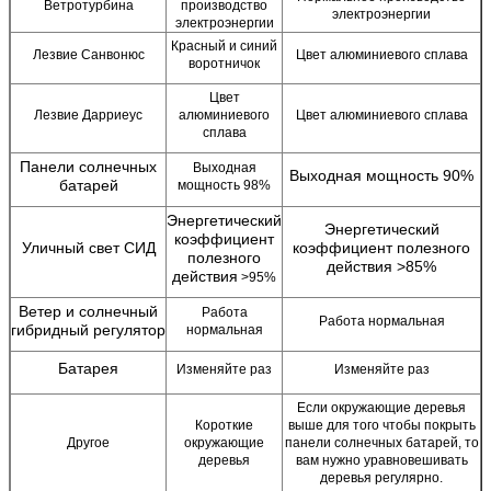
Ветротурбина
производство
электроэнергии
электроэнергии
Красный и синий
Лезвие Санвонюс
Цвет алюминиевого сплава
воротничок
Цвет
Лезвие Дарриеус
алюминиевого
Цвет алюминиевого сплава
сплава
Панели солнечных
Выходная
Выходная мощность 90%
батарей
мощность 98%
Энергетический
Энергетический
коэффициент
Уличный свет СИД
коэффициент полезного
полезного
действия >85%
действия
>95%
Ветер и солнечный
Работа
Работа нормальная
гибридный регулятор
нормальная
Батарея
Изменяйте раз
Изменяйте раз
Если окружающие деревья
Короткие
выше для того чтобы покрыть
Другое
окружающие
панели солнечных батарей, то
деревья
вам нужно уравновешивать
деревья регулярно.