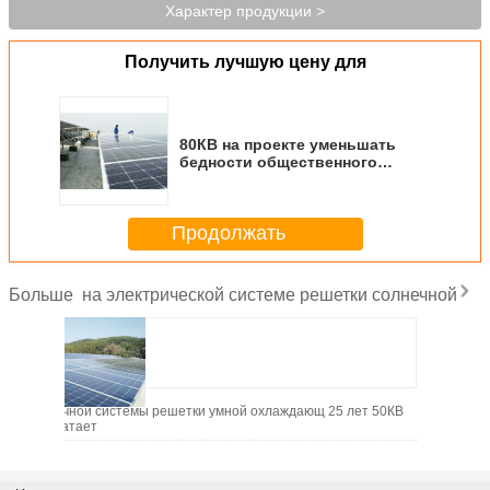
Характер продукции >
Получить лучшую цену для
80КВ на проекте уменьшать
бедности общественного
благосостояния системы
солнечной энергии решетки
Продолжать
на электрической системе решетки солнечной
Больше
 и с солнечной системы решетки умной охлаждающ 25 лет 50КВ
Па
печатает