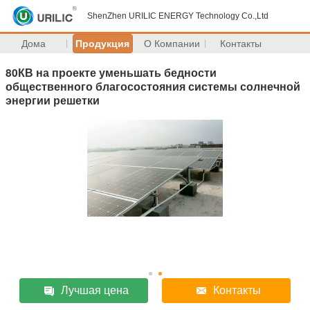
ShenZhen URILIC ENERGY Technology Co.,Ltd
Дома
Продукция
О Компании
Контакты
80КВ на проекте уменьшать бедности
общественного благосостояния системы солнечной
энергии решетки
Лучшая цена
Контакты