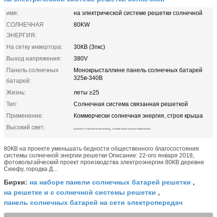
имя:
на электрической системе решетки солнечной
СОЛНЕЧНАЯ
80KW
ЭНЕРГИЯ:
На сетку инвертора:
30КВ (3пкс)
Выход напряжения:
380V
Панель солнечных
Монокрысталлине панель солнечных батарей
325в-340В
батарей:
Жизнь:
леты ≥25
Тип:
Солнечная система связанная решеткой
Применение:
Коммерчески солнечная энергия, строя крыша
Высокий свет:
,
на решетке и с солнечной системы решетки
на наборе панели солнечных батарей решетки
80КВ на проекте уменьшать бедности общественного благосостояния
системы солнечной энергии решетки Описание: 22-ого января 2018,
фотовольтайческий проект производства электроэнергии 80КВ деревни
Сюефу, городка Д...
на наборе панели солнечных батарей решетки
Бирки:
,
на решетке и с солнечной системы решетки
,
панель солнечных батарей на сети электропередач