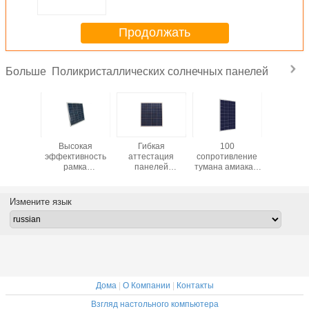
солнечных батарей
Продолжать
Поликристаллических солнечных панелей
Больше
любное
Высокая
Гибкая
100
Небол
ементов
эффективность
аттестация
сопротивление
пане
ремния
рамка
панелей
тумана амиака и
солне
ысталлине
алюминиевого
солнечных
соли панели
батарей 
ватт
сплава 50 ватт
батарей
солнечных
ват
ическое
поликристаллической
ИСО9001
батарей
поликрис
Измените язык
анодированная
кремния 18В 80В
1050*666*30 Мм
для - с
панелью
поликристаллическая
ватта
произво
солнечных
поликристаллическое
электроэ
батарей
высокое
реше
Дома
|
О Компании
|
Контакты
Взгляд настольного компьютера