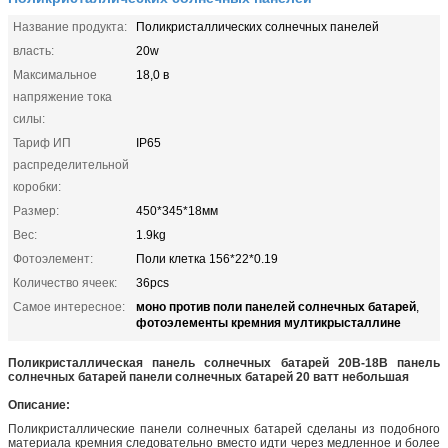
Название продукта:
Поликристаллических солнечных панелей
власть:
20w
Максимальное
18,0 в
напряжение тока
силы:
Тариф ИП
IP65
распределительной
коробки:
Размер:
450*345*18мм
Вес:
1.9kg
Фотоэлемент:
Поли клетка 156*22*0.19
Количество ячеек:
36pcs
моно против поли панелей солнечных батарей
Самое интересное:
,
фотоэлементы кремния мултикрысталлине
Поликристаллическая панель солнечных батарей 20В-18В панель
солнечных батарей панели солнечных батарей 20 ватт небольшая
Описание:
Поликристаллические панели солнечных батарей сделаны из подобного
материала кремния следовательно вместо идти через медленное и более