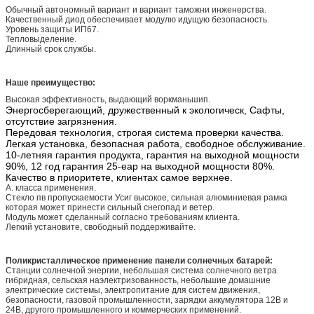
Обычный автономный вариант и вариант таможни инженерства.
Качественный диод обеспечивает модулю идущую безопасность.
Уровень защиты ИП67.
Тепловыделение.
Длинный срок службы.
Наше преимущество:
Высокая эффективность, выдающий воркманьшип.
Энергосберегающий, дружественный к экологическ, Сафты,
отсутствие загрязнения.
Передовая технология, строгая система проверки качества.
Легкая установка, безопасная работа, свободное обслуживание.
10-летняя гарантия продукта, гарантия на выходной мощности
90%, 12 год гарантия 25-еар на выходной мощности 80%.
Качество в приоритете, клиентах самое верхнее.
А. класса применения.
Стекло пв пропускаемости Усиг высокое, сильная алюминиевая рамка
которая может принести сильный снегопад и ветер.
Модуль может сделанный согласно требованиям клиента.
Легкий установите, свободный поддерживайте.
Поликристаллическое применение панели солнечных батарей:
Станции солнечной энергии, небольшая система солнечного ветра
гибридная, сельская наэлектризованность, небольшие домашние
электрические системы, электропитание для систем движения,
безопасности, газовой промышленности, зарядки аккумулятора 12В и
24В, другого промышленного и коммерческих применений.