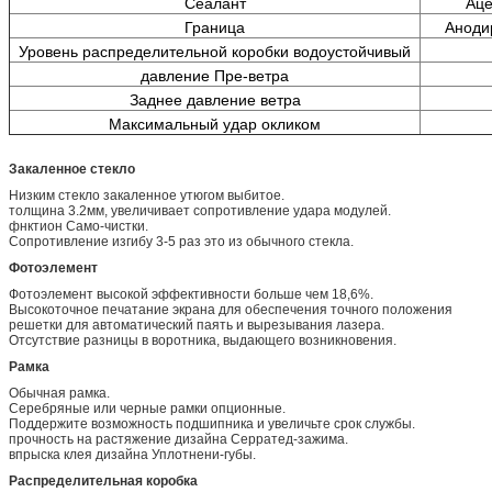
Сеалант
Аце
Граница
Аноди
Уровень распределительной коробки водоустойчивый
давление Пре-ветра
Заднее давление ветра
Максимальный удар окликом
Закаленное стекло
Низким стекло закаленное утюгом выбитое.
толщина 3.2мм, увеличивает сопротивление удара модулей.
фнктион Само-чистки.
Сопротивление изгибу 3-5 раз это из обычного стекла.
Фотоэлемент
Фотоэлемент высокой эффективности больше чем 18,6%.
Высокоточное печатание экрана для обеспечения точного положения
решетки для автоматический паять и вырезывания лазера.
Отсутствие разницы в воротника, выдающего возникновения.
Рамка
Обычная рамка.
Серебряные или черные рамки опционные.
Поддержите возможность подшипника и увеличьте срок службы.
прочность на растяжение дизайна Серратед-зажима.
впрыска клея дизайна Уплотнени-губы.
Распределительная коробка