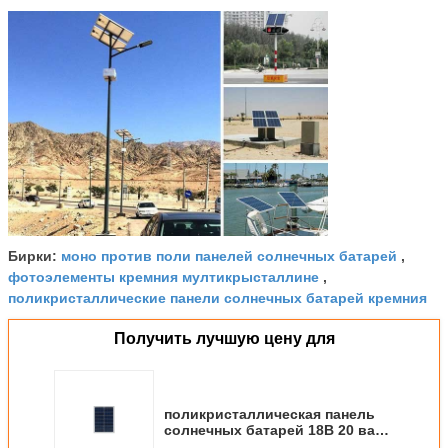
моно против поли панелей солнечных батарей
Бирки:
,
фотоэлементы кремния мултикрысталлине
,
поликристаллические панели солнечных батарей кремния
Получить лучшую цену для
поликристаллическая панель
солнечных батарей 18В 20 ватт
Моно против поли панелей