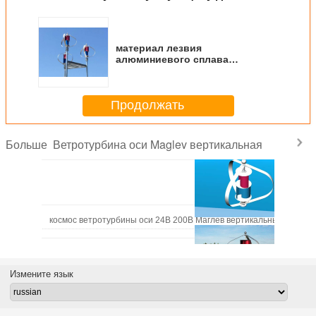
материал лезвия
алюминиевого сплава
генератора ветротурбины оси
1500В 48В Маглев
вертикальный
Продолжать
Ветротурбина оси Maglev вертикальная
Больше
космос ветротурбины оси 24В 200В Маглев вертикальный - аэро
Измените язык
Ветротурбина ветротурбины 1КВ оси домочадца 1000В 24В Маглев 