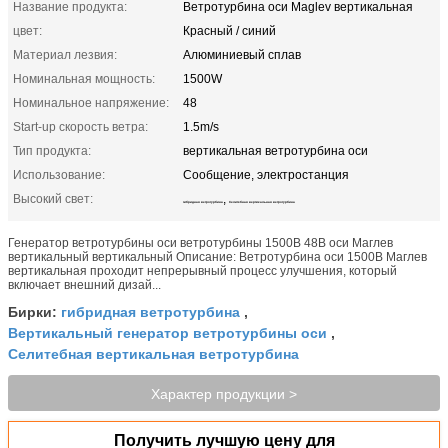
Название продукта:
Ветротурбина оси Maglev вертикальная
цвет:
Красный / синий
Материал лезвия:
Алюминиевый сплав
Номинальная мощность:
1500W
Номинальное напряжение:
48
Start-up скорость ветра:
1.5m/s
Тип продукта:
вертикальная ветротурбина оси
Использование:
Сообщение, электростанция
Высокий свет:
,
гибридная ветротурбина
Селитебная вертикальная ветротурбина
Генератор ветротурбины оси ветротурбины 1500В 48В оси Маглев
вертикальный вертикальный Описание: Ветротурбина оси 1500В Маглев
вертикальная проходит непрерывный процесс улучшения, который
включает внешний дизай...
гибридная ветротурбина
Бирки:
,
Вертикальный генератор ветротурбины оси
,
Селитебная вертикальная ветротурбина
Характер продукции >
Получить лучшую цену для