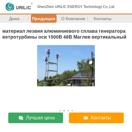
ShenZhen URILIC ENERGY Technology Co.,Ltd
Дома
Продукция
О Компании
Контакты
материал лезвия алюминиевого сплава генератора
ветротурбины оси 1500В 48В Маглев вертикальный
Лучшая цена
Контакты